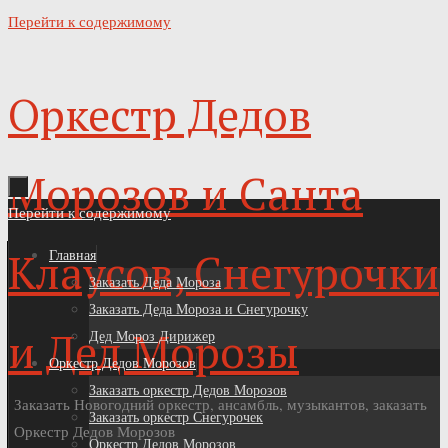
Перейти к содержимому
Оркестр Дедов
Морозов и Санта
Перейти к содержимому
Клаусов, Снегурочки
Главная
Заказать Деда Мороза
Заказать Деда Мороза и Снегурочку
и Дед Морозы
Дед Мороз Дирижер
Оркестр Дедов Морозов
Заказать оркестр Дедов Морозов
Заказать Новогодний оркестр, ансамбль, музыкантов, заказать
Заказать оркестр Снегурочек
Оркестр Дедов Морозов
Оркестр Дедов Морозов