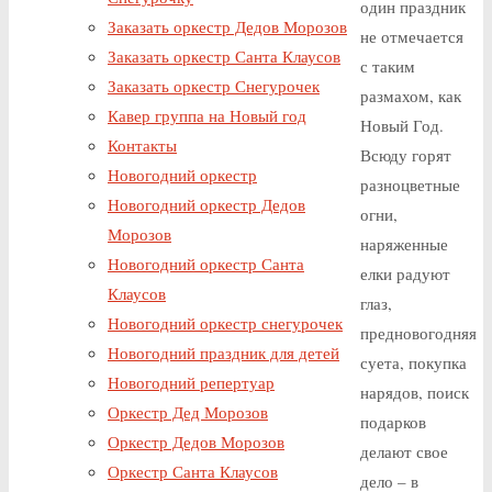
один праздник
Заказать оркестр Дедов Морозов
не отмечается
Заказать оркестр Санта Клаусов
с таким
Заказать оркестр Снегурочек
размахом, как
Кавер группа на Новый год
Новый Год.
Контакты
Всюду горят
Новогодний оркестр
разноцветные
Новогодний оркестр Дедов
огни,
Морозов
наряженные
Новогодний оркестр Санта
елки радуют
Клаусов
глаз,
Новогодний оркестр снегурочек
предновогодняя
Новогодний праздник для детей
суета, покупка
Новогодний репертуар
нарядов, поиск
Оркестр Дед Морозов
подарков
Оркестр Дедов Морозов
делают свое
Оркестр Санта Клаусов
дело – в