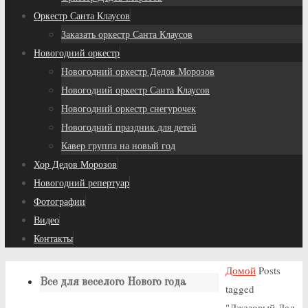
Оркестр Санта Клаусов
Заказать оркестр Санта Клаусов
Новогодний оркестр
Новогодний оркестр Дедов Морозов
Новогодний оркестр Санта Клаусов
Новогодний оркестр снегурочек
Новогодний праздник для детей
Кавер группа на новый год
Хор Дедов Морозов
Новогодний репертуар
Фотографии
Видео
Контакты
Домой
Posts
Все для веселого Нового года
tagged
"Джазовый Дед