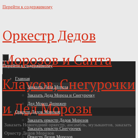
Перейти к содержимому
Оркестр Дедов
Морозов и Санта
Перейти к содержимому
Клаусов, Снегурочки
Главная
Заказать Деда Мороза
Заказать Деда Мороза и Снегурочку
и Дед Морозы
Дед Мороз Дирижер
Оркестр Дедов Морозов
Заказать оркестр Дедов Морозов
Заказать Новогодний оркестр, ансамбль, музыкантов, заказать
Заказать оркестр Снегурочек
Оркестр Дедов Морозов
Оркестр Дедов Морозов