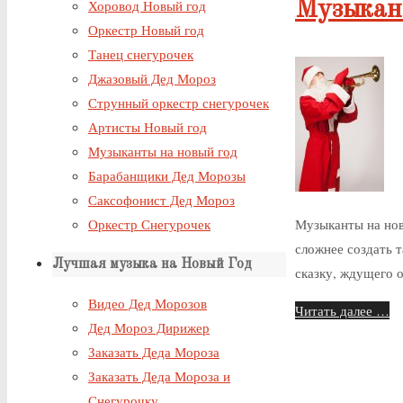
Музыкант
Хоровод Новый год
Оркестр Новый год
Танец снегурочек
Джазовый Дед Мороз
Струнный оркестр снегурочек
Артисты Новый год
Музыканты на новый год
Барабанщики Дед Морозы
Саксофонист Дед Мороз
Музыканты на нов
Оркестр Снегурочек
сложнее создать т
Лучшая музыка на Новый Год
сказку, ждущего о
Видео Дед Морозов
Читать далее …
Дед Мороз Дирижер
Заказать Деда Мороза
Заказать Деда Мороза и
Снегурочку