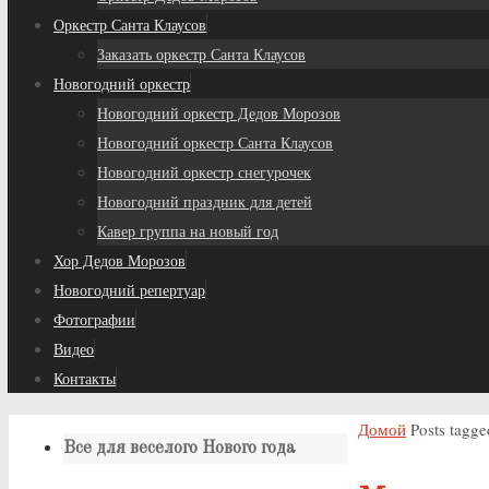
Оркестр Санта Клаусов
Заказать оркестр Санта Клаусов
Новогодний оркестр
Новогодний оркестр Дедов Морозов
Новогодний оркестр Санта Клаусов
Новогодний оркестр снегурочек
Новогодний праздник для детей
Кавер группа на новый год
Хор Дедов Морозов
Новогодний репертуар
Фотографии
Видео
Контакты
Домой
Posts tagg
Все для веселого Нового года