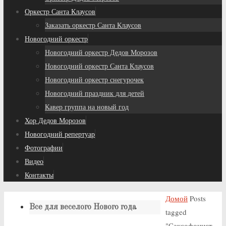
Оркестр Санта Клаусов
Заказать оркестр Санта Клаусов
Новогодний оркестр
Новогодний оркестр Дедов Морозов
Новогодний оркестр Санта Клаусов
Новогодний оркестр снегурочек
Новогодний праздник для детей
Кавер группа на новый год
Хор Дедов Морозов
Новогодний репертуар
Фотографии
Видео
Контакты
Домой
Posts
Все для веселого Нового года
tagged
"Саксофонист