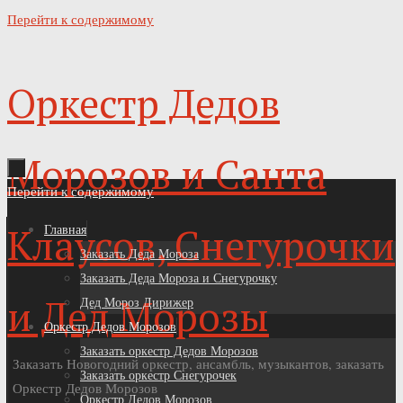
Перейти к содержимому
Оркестр Дедов
Морозов и Санта
Перейти к содержимому
Клаусов, Снегурочки
Главная
Заказать Деда Мороза
Заказать Деда Мороза и Снегурочку
и Дед Морозы
Дед Мороз Дирижер
Оркестр Дедов Морозов
Заказать оркестр Дедов Морозов
Заказать Новогодний оркестр, ансамбль, музыкантов, заказать
Заказать оркестр Снегурочек
Оркестр Дедов Морозов
Оркестр Дедов Морозов