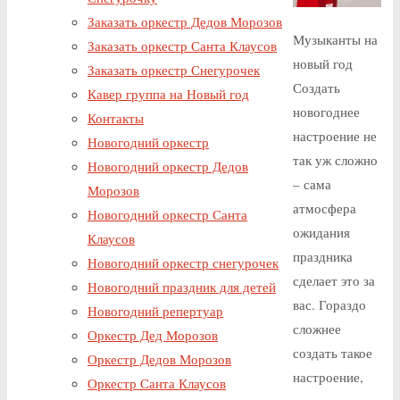
Заказать оркестр Дедов Морозов
Музыканты на
Заказать оркестр Санта Клаусов
новый год
Заказать оркестр Снегурочек
Создать
Кавер группа на Новый год
новогоднее
Контакты
настроение не
Новогодний оркестр
так уж сложно
Новогодний оркестр Дедов
– сама
Морозов
атмосфера
Новогодний оркестр Санта
ожидания
Клаусов
праздника
Новогодний оркестр снегурочек
сделает это за
Новогодний праздник для детей
вас. Гораздо
Новогодний репертуар
сложнее
Оркестр Дед Морозов
создать такое
Оркестр Дедов Морозов
настроение,
Оркестр Санта Клаусов